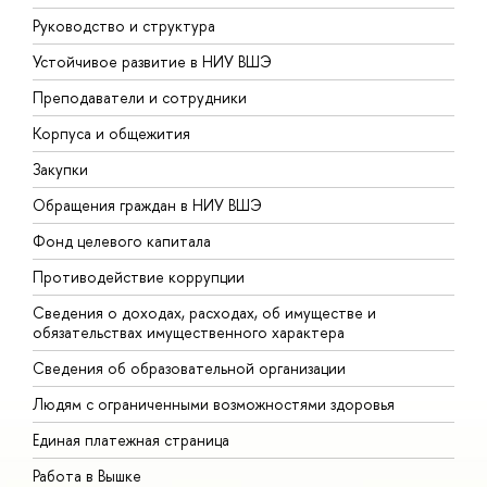
Руководство и структура
Д
Устойчивое развитие в НИУ ВШЭ
О
Преподаватели и сотрудники
П
Корпуса и общежития
В
Закупки
П
Обращения граждан в НИУ ВШЭ
А
Фонд целевого капитала
Д
Противодействие коррупции
Ц
Сведения о доходах, расходах, об имуществе и
Б
обязательствах имущественного характера
О
Сведения об образовательной организации
О
Людям с ограниченными возможностями здоровья
Единая платежная страница
Работа в Вышке