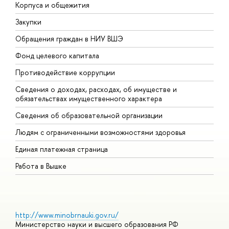
Корпуса и общежития
В
Закупки
П
Обращения граждан в НИУ ВШЭ
А
Фонд целевого капитала
Д
Противодействие коррупции
Ц
Сведения о доходах, расходах, об имуществе и
Б
обязательствах имущественного характера
О
Сведения об образовательной организации
О
Людям с ограниченными возможностями здоровья
Единая платежная страница
Работа в Вышке
http://www.minobrnauki.gov.ru/
Министерство науки и высшего образования РФ