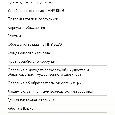
Руководство и структура
Д
Устойчивое развитие в НИУ ВШЭ
О
Преподаватели и сотрудники
П
Корпуса и общежития
В
Закупки
П
Обращения граждан в НИУ ВШЭ
А
Фонд целевого капитала
Д
Противодействие коррупции
Ц
Сведения о доходах, расходах, об имуществе и
Б
обязательствах имущественного характера
О
Сведения об образовательной организации
О
Людям с ограниченными возможностями здоровья
Единая платежная страница
Работа в Вышке