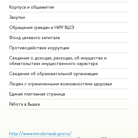
Корпуса и общежития
В
Закупки
П
Обращения граждан в НИУ ВШЭ
А
Фонд целевого капитала
Д
Противодействие коррупции
Ц
Сведения о доходах, расходах, об имуществе и
Б
обязательствах имущественного характера
О
Сведения об образовательной организации
О
Людям с ограниченными возможностями здоровья
Единая платежная страница
Работа в Вышке
http://www.minobrnauki.gov.ru/