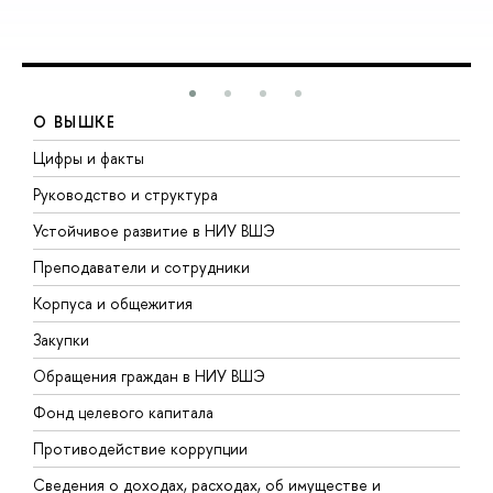
О ВЫШКЕ
Цифры и факты
Л
Руководство и структура
Д
Устойчивое развитие в НИУ ВШЭ
О
Преподаватели и сотрудники
П
Корпуса и общежития
В
Закупки
П
Обращения граждан в НИУ ВШЭ
А
Фонд целевого капитала
Д
Противодействие коррупции
Ц
Сведения о доходах, расходах, об имуществе и
Б