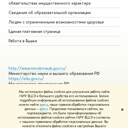
обязательствах имущественного характера
О
Сведения об образовательной организации
О
Людям с ограниченными возможностями здоровья
Единая платежная страница
Работа в Вышке
http://www.minobrnauki.gov.ru/
Министерство науки и высшего образования РФ
https://edu.gov.ru/
Министерство просвещения РФ
https://elearning.hse.ru/mooc
Мы используем файлы cookies для улучшения работы сайта
Массовые открытые онлайн-курсы
НИУ ВШЭ и большего удобства его использования. Более
подробную информацию об использовании файлов cookies
можно найти
здесь
, наши правила обработки персональных
данных –
здесь
. Продолжая пользоваться сайтом, вы
✖
© НИУ ВШЭ 1993–2026
Адреса и контакты
Условия
подтверждаете, что были проинформированы об
использования материалов
Политика конфиденциальности
Карта
использовании файлов cookies сайтом НИУ ВШЭ и согласны
сайта
с нашими правилами обработки персональных данных. Вы
Шрифты HSE Sans и HSE Slab разработаны в
Школе дизайна НИУ
можете отключить файлы cookies в настройках Вашего