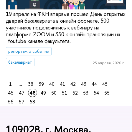
19 апреля на ФКН впервые прошел День открытых
дверей бакалавриата в онлайн формате. 500
участников подключились к вебинару на
платформе ZOOM и 350 к онлайн трансляции на
Youtube канале факультета.
репортаж о событии
бакалавриат
23 апреля, 2020 г.
1
...
38
39
40
41
42
43
44
45
46
47
48
49
50
51
52
53
54
55
56
57
58
109028, г. Москва,