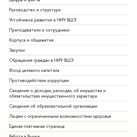
Руководство и структура
Д
Устойчивое развитие в НИУ ВШЭ
О
Преподаватели и сотрудники
П
Корпуса и общежития
В
Закупки
П
Обращения граждан в НИУ ВШЭ
А
Фонд целевого капитала
Д
Противодействие коррупции
Ц
Сведения о доходах, расходах, об имуществе и
Б
обязательствах имущественного характера
О
Сведения об образовательной организации
О
Людям с ограниченными возможностями здоровья
Единая платежная страница
Работа в Вышке