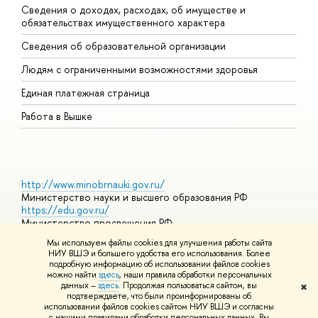
Сведения о доходах, расходах, об имуществе и
Б
обязательствах имущественного характера
О
Сведения об образовательной организации
О
Людям с ограниченными возможностями здоровья
Единая платежная страница
Работа в Вышке
http://www.minobrnauki.gov.ru/
Министерство науки и высшего образования РФ
https://edu.gov.ru/
Министерство просвещения РФ
https://elearning.hse.ru/mooc
Мы используем файлы cookies для улучшения работы сайта
Массовые открытые онлайн-курсы
НИУ ВШЭ и большего удобства его использования. Более
подробную информацию об использовании файлов cookies
можно найти
здесь
, наши правила обработки персональных
данных –
здесь
. Продолжая пользоваться сайтом, вы
✖
© НИУ ВШЭ 1993–2026
Адреса и контакты
Условия
подтверждаете, что были проинформированы об
использования материалов
Политика конфиденциальности
Карта
использовании файлов cookies сайтом НИУ ВШЭ и согласны
сайта
с нашими правилами обработки персональных данных. Вы