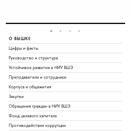
О ВЫШКЕ
Цифры и факты
Л
Руководство и структура
Д
Устойчивое развитие в НИУ ВШЭ
О
Преподаватели и сотрудники
П
Корпуса и общежития
В
Закупки
П
Обращения граждан в НИУ ВШЭ
А
Фонд целевого капитала
Д
Противодействие коррупции
Ц