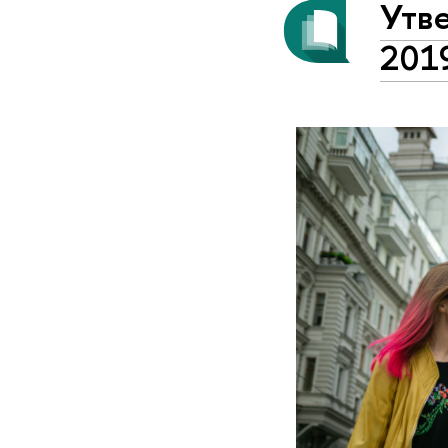
Утв
201