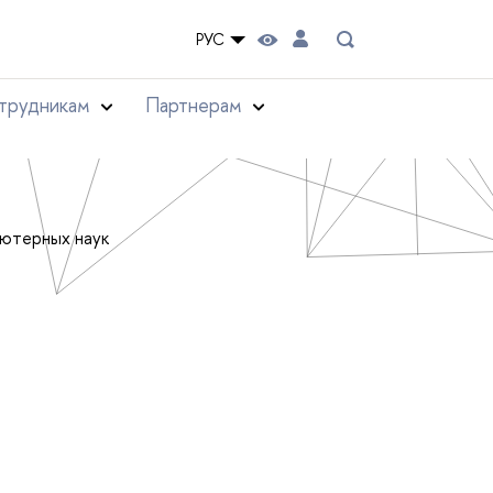
РУС
трудникам
Партнерам
ьютерных наук