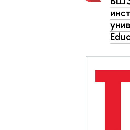
ВШЭ
инс
унив
Еduc