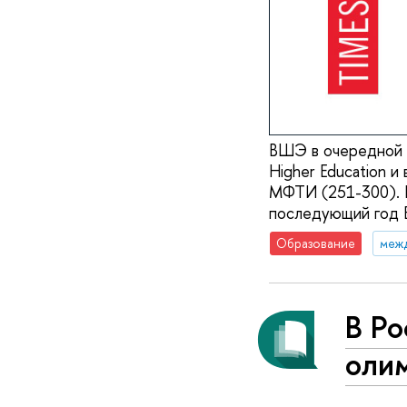
ВШЭ в очередной р
Higher Education и
МФТИ (251-300). В
последующий год В
Образование
меж
В Ро
оли