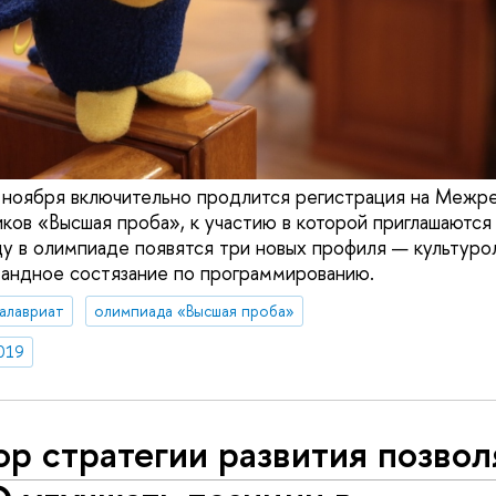
 ноября включительно продлится регистрация на Межр
ков «Высшая проба», к участию в которой приглашаются
ду в олимпиаде появятся три новых профиля — культурол
мандное состязание по программированию.
алавриат
олимпиада «Высшая проба»
019
р стратегии развития позвол