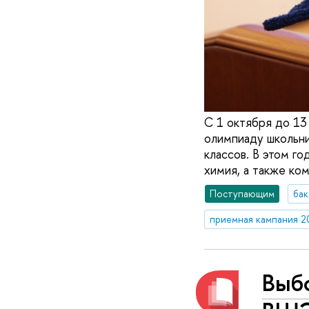
С 1 октября до 13
олимпиаду школьни
классов. В этом го
химия, а также ко
Поступающим
бак
приемная кампания 2
Выбо