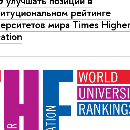
 улучшать позиции в
титуциональном рейтинге
ерситетов мира Тimes Нighe
ation