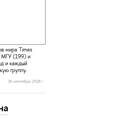
ов мира Тimes
е МГУ (199) и
ад и каждый
кую группу.
26 сентября, 2018 г.
на