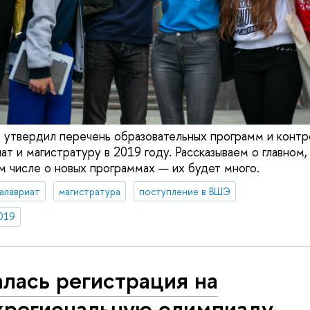
 утвердил перечень образовательных программ и конт
ат и магистратуру в 2019 году. Рассказываем о главном,
ом числе о новых программах — их будет много.
алавриат
магистратура
поступление в ВШЭ
019
лась регистрация на
региональную олимпиаду