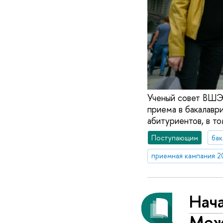
Ученый совет ВШЭ
приема в бакалаври
абитуриентов, в т
Поступающим
бак
приемная кампания 2
Нача
Меж