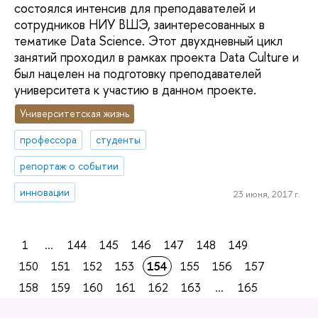
состоялся интенсив для преподавателей и
сотрудников НИУ ВШЭ, заинтересованных в
тематике Data Science. Этот двухдневный цикл
занятий проходил в рамках проекта Data Culture и
был нацелен на подготовку преподавателей
университета к участию в данном проекте.
Университетская жизнь
профессора
студенты
репортаж о событии
инновации
23 июня, 2017 г.
1
...
144
145
146
147
148
149
150
151
152
153
154
155
156
157
158
159
160
161
162
163
...
165