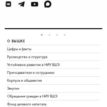
О ВЫШКЕ
Цифры и факты
Л
Руководство и структура
Д
Устойчивое развитие в НИУ ВШЭ
О
Преподаватели и сотрудники
П
Корпуса и общежития
В
Закупки
П
Обращения граждан в НИУ ВШЭ
А
Фонд целевого капитала
Д