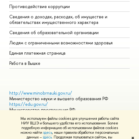
Противодействие коррупции
Ц
Сведения о доходах, расходах, об имуществе и
Б
обязательствах имущественного характера
О
Сведения об образовательной организации
О
Людям с ограниченными возможностями здоровья
Единая платежная страница
Работа в Вышке
http://www.minobrnauki.gov.ru/
Министерство науки и высшего образования РФ
https://edu.gov.ru/
Министерство просвещения РФ
https://elearning.hse.ru/mooc
Мы используем файлы cookies для улучшения работы сайта
Массовые открытые онлайн-курсы
НИУ ВШЭ и большего удобства его использования. Более
подробную информацию об использовании файлов cookies
можно найти
здесь
, наши правила обработки персональных
данных –
здесь
. Продолжая пользоваться сайтом, вы
✖