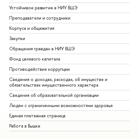
Устойчивое развитие в НИУ ВШЭ
О
Преподаватели и сотрудники
П
Корпуса и общежития
В
Закупки
П
Обращения граждан в НИУ ВШЭ
А
Фонд целевого капитала
Д
Противодействие коррупции
Ц
Сведения о доходах, расходах, об имуществе и
Б
обязательствах имущественного характера
О
Сведения об образовательной организации
О
Людям с ограниченными возможностями здоровья
Единая платежная страница
Работа в Вышке