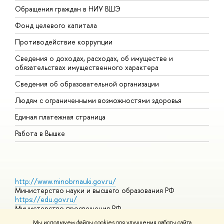
Обращения граждан в НИУ ВШЭ
А
Фонд целевого капитала
Д
Противодействие коррупции
Ц
Сведения о доходах, расходах, об имуществе и
Б
обязательствах имущественного характера
О
Сведения об образовательной организации
О
Людям с ограниченными возможностями здоровья
Единая платежная страница
Работа в Вышке
http://www.minobrnauki.gov.ru/
Министерство науки и высшего образования РФ
https://edu.gov.ru/
Министерство просвещения РФ
https://elearning.hse.ru/mooc
Мы используем файлы cookies для улучшения работы сайта