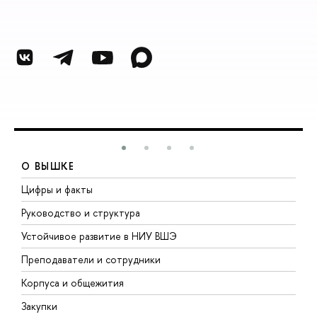
О ВЫШКЕ
Цифры и факты
Л
Руководство и структура
Д
Устойчивое развитие в НИУ ВШЭ
О
Преподаватели и сотрудники
П
Корпуса и общежития
В
Закупки
П