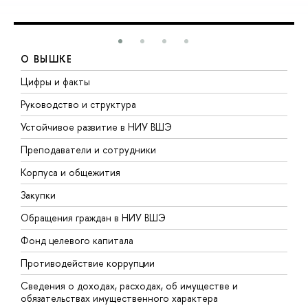
О ВЫШКЕ
Цифры и факты
Л
Руководство и структура
Д
Устойчивое развитие в НИУ ВШЭ
О
Преподаватели и сотрудники
П
Корпуса и общежития
В
Закупки
П
Обращения граждан в НИУ ВШЭ
А
Фонд целевого капитала
Д
Противодействие коррупции
Ц
Сведения о доходах, расходах, об имуществе и
Б
обязательствах имущественного характера