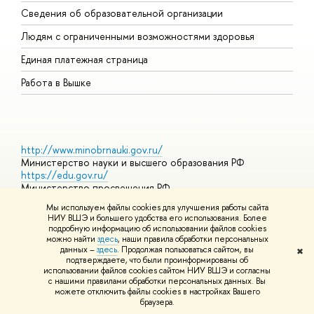
О
Сведения об образовательной организации
О
Людям с ограниченными возможностями здоровья
Единая платежная страница
Работа в Вышке
http://www.minobrnauki.gov.ru/
Министерство науки и высшего образования РФ
https://edu.gov.ru/
Министерство просвещения РФ
https://elearning.hse.ru/mooc
Мы используем файлы cookies для улучшения работы сайта
Массовые открытые онлайн-курсы
НИУ ВШЭ и большего удобства его использования. Более
подробную информацию об использовании файлов cookies
можно найти
здесь
, наши правила обработки персональных
данных –
здесь
. Продолжая пользоваться сайтом, вы
✖
© НИУ ВШЭ 1993–2026
Адреса и контакты
Условия
подтверждаете, что были проинформированы об
использования материалов
Политика конфиденциальности
Карта
использовании файлов cookies сайтом НИУ ВШЭ и согласны
сайта
с нашими правилами обработки персональных данных. Вы
Шрифты HSE Sans и HSE Slab разработаны в
Школе дизайна НИУ
можете отключить файлы cookies в настройках Вашего
ВШЭ
браузера.
Редактору