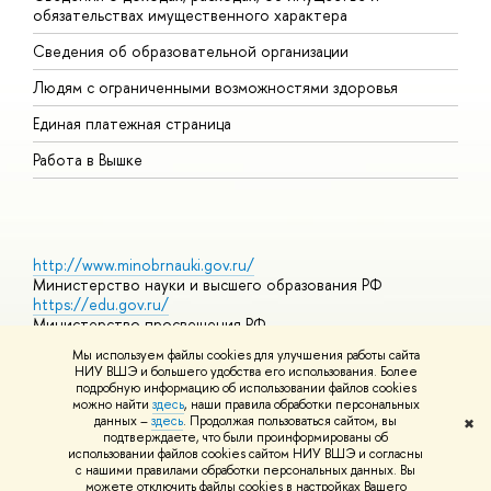
обязательствах имущественного характера
О
Сведения об образовательной организации
О
Людям с ограниченными возможностями здоровья
Единая платежная страница
Работа в Вышке
http://www.minobrnauki.gov.ru/
Министерство науки и высшего образования РФ
https://edu.gov.ru/
Министерство просвещения РФ
https://elearning.hse.ru/mooc
Мы используем файлы cookies для улучшения работы сайта
Массовые открытые онлайн-курсы
НИУ ВШЭ и большего удобства его использования. Более
подробную информацию об использовании файлов cookies
можно найти
здесь
, наши правила обработки персональных
данных –
здесь
. Продолжая пользоваться сайтом, вы
✖
© НИУ ВШЭ 1993–2026
Адреса и контакты
Условия
подтверждаете, что были проинформированы об
использования материалов
Политика конфиденциальности
Карта
использовании файлов cookies сайтом НИУ ВШЭ и согласны
сайта
с нашими правилами обработки персональных данных. Вы
Шрифты HSE Sans и HSE Slab разработаны в
Школе дизайна НИУ
можете отключить файлы cookies в настройках Вашего