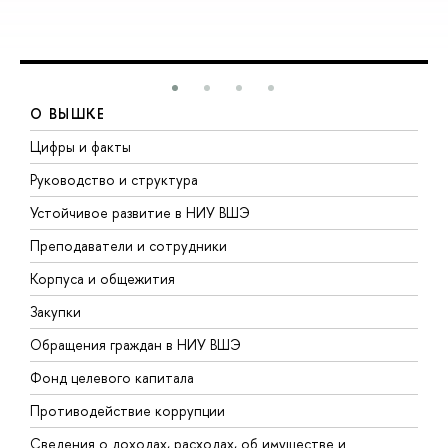
О ВЫШКЕ
Цифры и факты
Л
Руководство и структура
Д
Устойчивое развитие в НИУ ВШЭ
О
Преподаватели и сотрудники
П
Корпуса и общежития
В
Закупки
П
Обращения граждан в НИУ ВШЭ
А
Фонд целевого капитала
Д
Противодействие коррупции
Ц
Сведения о доходах, расходах, об имуществе и
Б