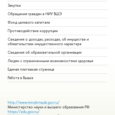
Закупки
П
Обращения граждан в НИУ ВШЭ
А
Фонд целевого капитала
Д
Противодействие коррупции
Ц
Сведения о доходах, расходах, об имуществе и
Б
обязательствах имущественного характера
О
Сведения об образовательной организации
О
Людям с ограниченными возможностями здоровья
Единая платежная страница
Работа в Вышке
http://www.minobrnauki.gov.ru/
Министерство науки и высшего образования РФ
https://edu.gov.ru/