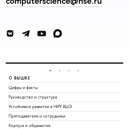
computerscience@hse.ru
О ВЫШКЕ
Цифры и факты
Л
Руководство и структура
Д
Устойчивое развитие в НИУ ВШЭ
О
Преподаватели и сотрудники
П
Корпуса и общежития
В