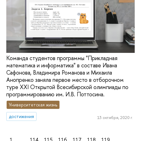
Команда студентов программы "Прикладная
математика и информатика" в составе Ивана
Сафонова, Владимира Романова и Михаила
Анопренко заняла первое место в отборочном
туре XXI Открытой Всесибирской олимпиады по
программированию им. И.В. Поттосина.
Университетская жизнь
достижения
13 октября, 2020 г.
1
...
114
115
116
117
118
119