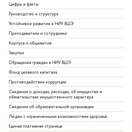
Цифры и факты
Л
Руководство и структура
Д
Устойчивое развитие в НИУ ВШЭ
О
Преподаватели и сотрудники
П
Корпуса и общежития
В
Закупки
П
Обращения граждан в НИУ ВШЭ
А
Фонд целевого капитала
Д
Противодействие коррупции
Ц
Сведения о доходах, расходах, об имуществе и
Б
обязательствах имущественного характера
О
Сведения об образовательной организации
О
Людям с ограниченными возможностями здоровья
Единая платежная страница