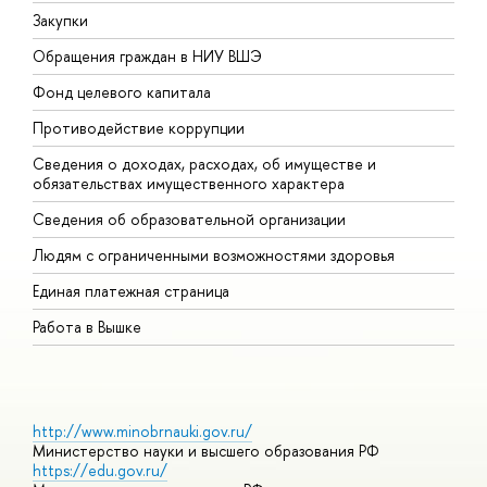
Закупки
П
Обращения граждан в НИУ ВШЭ
А
Фонд целевого капитала
Д
Противодействие коррупции
Ц
Сведения о доходах, расходах, об имуществе и
Б
обязательствах имущественного характера
О
Сведения об образовательной организации
О
Людям с ограниченными возможностями здоровья
Единая платежная страница
Работа в Вышке
http://www.minobrnauki.gov.ru/
Министерство науки и высшего образования РФ
https://edu.gov.ru/