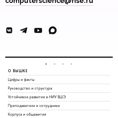
computerscience@hse.ru
О ВЫШКЕ
Цифры и факты
Л
Руководство и структура
Д
Устойчивое развитие в НИУ ВШЭ
О
Преподаватели и сотрудники
П
Корпуса и общежития
В