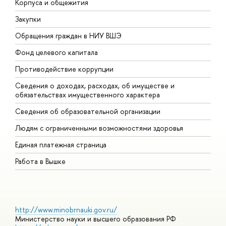
Корпуса и общежития
В
Закупки
П
Обращения граждан в НИУ ВШЭ
А
Фонд целевого капитала
Д
Противодействие коррупции
Ц
Сведения о доходах, расходах, об имуществе и
Б
обязательствах имущественного характера
О
Сведения об образовательной организации
О
Людям с ограниченными возможностями здоровья
Единая платежная страница
Работа в Вышке
http://www.minobrnauki.gov.ru/
Министерство науки и высшего образования РФ