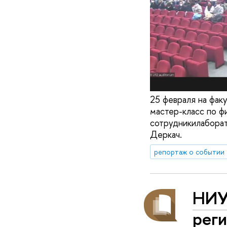
25 февраля на фак
мастер-класс по фи
сотрудникилабора
Деркач.
репортаж о событии
НИУ
рег