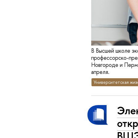
В Высшей школе эк
профессорско-пре
Новгороде и Перми
апреля.
Университетская жиз
Эле
отк
ВШ