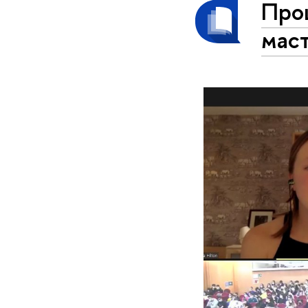
Про
мас