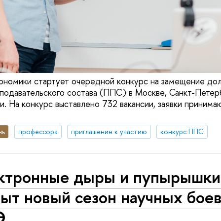
ономики стартует очередной конкурс на замещение до
подавательского состава (ППС) в Москве, Санкт-Пете
. На конкурс выставлено 732 вакансии, заявки принимаю
нь
профессора
приглашение к участию
конкурс ППС
ктронные дыры и пупырышки
рыт новый сезон научных бое
Э