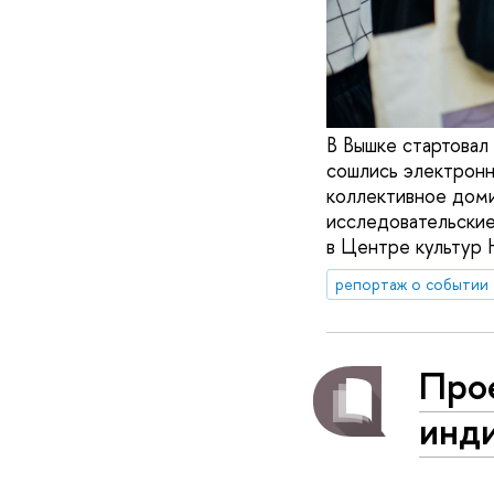
В Вышке стартовал 
сошлись электронн
коллективное доми
исследовательские
в Центре культур
репортаж о событии
Про
инд