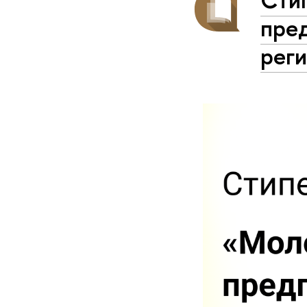
пре
рег