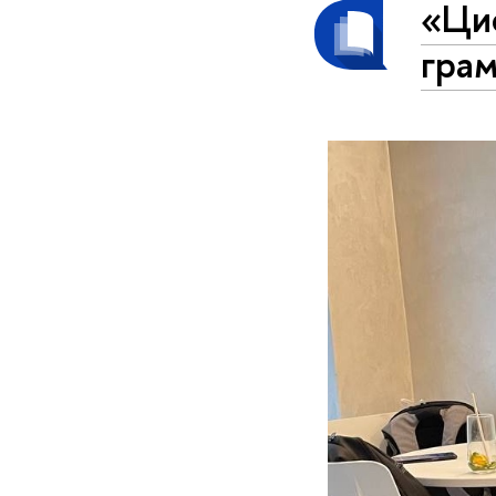
«Ци
гра