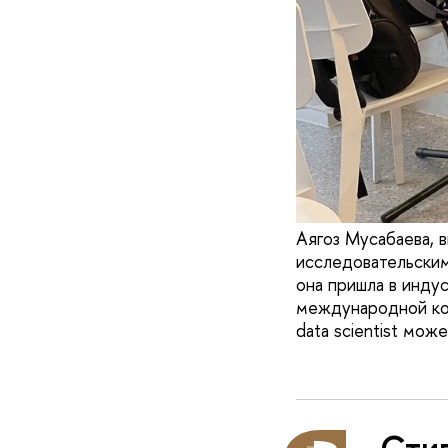
Аягоз Мусабаева, 
исследовательским
она пришла в инду
международной ком
data scientist мож
Сти