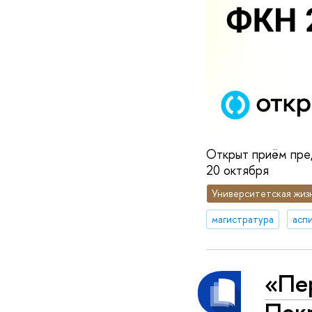
Открыт приём пре
20 октября
Университетская жиз
магистратура
асп
«Пер
Пок