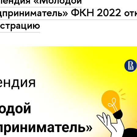
дприниматель» ФКН 2022 от
истрацию