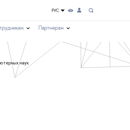
РУС
трудникам
Партнерам
ьютерных наук