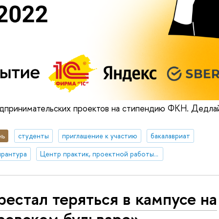
дпринимательских проектов на стипендию ФКН. Дедлай
нь
студенты
приглашение к участию
бакалавриат
ирантура
Центр практик, проектной работы и предпринимательства
естал теряться в кампусе на
ровском бульваре»