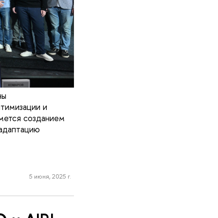
ны
птимизации и
мется созданием
 адаптацию
5 июня, 2025 г.