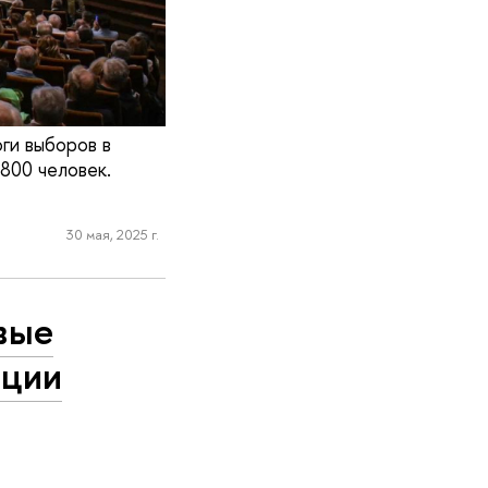
ги выборов в
800 человек.
30 мая, 2025 г.
вые
ации