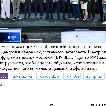
омики стала одним из победителей отбора третьей вол
 центров в сфере искусственного интеллекта. Центр о
х фундаментальных моделей НИУ ВШЭ (Центр ИИ) зай
нструментов, чтобы сделать обучение, использование и
скусственного интеллекта дешевле и эффективнее.
2030
достижения
новое в ВШЭ
не учеба
экспертиза
ая