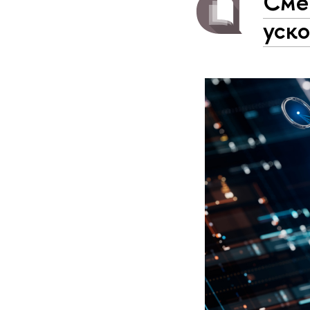
Смеш
уск