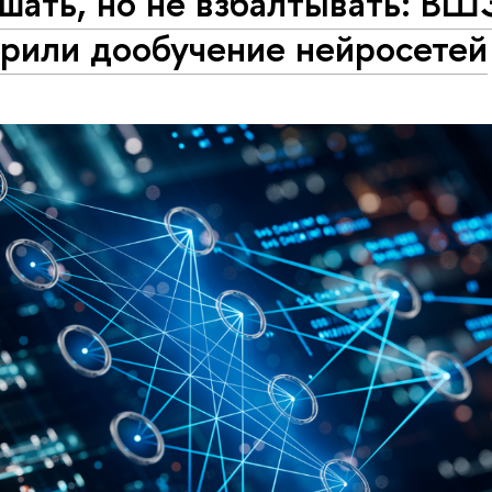
ать, но не взбалтывать: ВШЭ
орили дообучение нейросетей