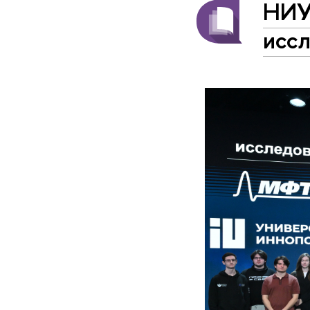
НИУ
исс