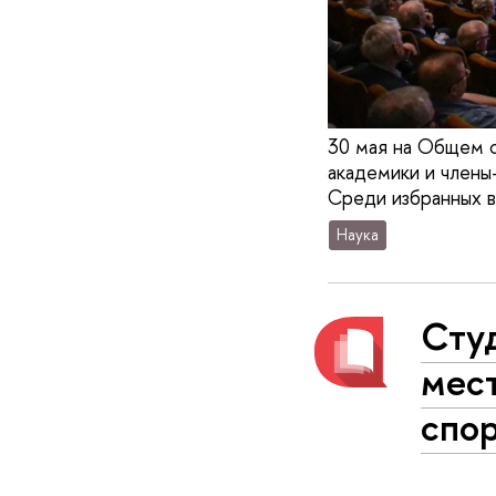
30 мая на Общем с
академики и члены
Среди избранных в
Наука
Сту
мест
спо