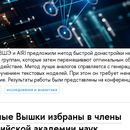
ВШЭ и AIRI предложили метод быстрой донастройки не
 группам, которые затем перемешивают оптимальным об
одействие. Метод лучше аналогов справляется с генерац
учением текстовых моделей. При этом он требует мен
ие. Результаты работы были представлены на конференц
исследования и аналитика
ные Вышки избраны в члены
ийской академии наук