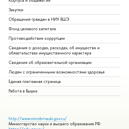
Корпуса и общежития
В
Закупки
П
Обращения граждан в НИУ ВШЭ
А
Фонд целевого капитала
Д
Противодействие коррупции
Ц
Сведения о доходах, расходах, об имуществе и
Б
обязательствах имущественного характера
О
Сведения об образовательной организации
О
Людям с ограниченными возможностями здоровья
Единая платежная страница
Работа в Вышке
http://www.minobrnauki.gov.ru/
Министерство науки и высшего образования РФ
https://edu.gov.ru/