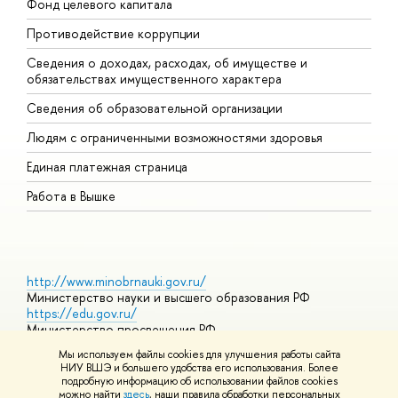
Фонд целевого капитала
Д
Противодействие коррупции
Ц
Сведения о доходах, расходах, об имуществе и
Б
обязательствах имущественного характера
О
Сведения об образовательной организации
О
Людям с ограниченными возможностями здоровья
Единая платежная страница
Работа в Вышке
http://www.minobrnauki.gov.ru/
Министерство науки и высшего образования РФ
https://edu.gov.ru/
Министерство просвещения РФ
https://elearning.hse.ru/mooc
Мы используем файлы cookies для улучшения работы сайта
Массовые открытые онлайн-курсы
НИУ ВШЭ и большего удобства его использования. Более
подробную информацию об использовании файлов cookies
можно найти
здесь
, наши правила обработки персональных