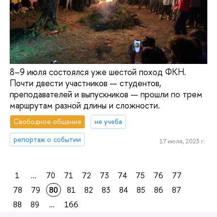
8–9 июля состоялся уже шестой поход ФКН.
Почти двести участников — студентов,
преподавателей и выпускников — прошли по трем
маршрутам разной длины и сложности.
Свободное общение
не учеба
репортаж о событии
17 июля, 2023 г.
1
...
70
71
72
73
74
75
76
77
78
79
80
81
82
83
84
85
86
87
88
89
...
166