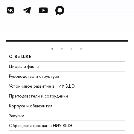
О ВЫШКЕ
Цифры и факты
Л
Руководство и структура
Д
Устойчивое развитие в НИУ ВШЭ
О
Преподаватели и сотрудники
П
Корпуса и общежития
В
Закупки
П
Обращения граждан в НИУ ВШЭ
А